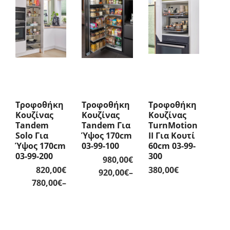
Τροφοθήκη
Τροφοθήκη
Τροφοθήκη
Κουζίνας
Κουζίνας
Κουζίνας
Tandem
Tandem Για
TurnMotion
Solo Για
Ύψος 170cm
II Για Κουτί
Ύψος 170cm
03-99-100
60cm 03-99-
03-99-200
300
980,00
€
820,00
€
380,00
€
Price
920,00
€
–
Price
780,00
€
–
range:
range:
920,00€
780,00€
through
through
980,00€