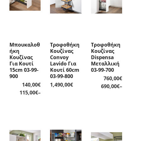
Μπουκαλοθ
Τροφοθήκη
Τροφοθήκη
Ήκη
Κουζίνας
Κουζίνας
Κουζίνας
Convoy
Dispensa
Για Κουτί
Lavido Για
Μεταλλική
15cm 03-99-
Κουτί 60cm
03-99-700
900
03-99-800
760,00
€
140,00
€
1,490,00
€
Price
690,00
€
–
Price
115,00
€
–
range:
range:
690,00€
115,00€
throug
through
760,00€
140,00€