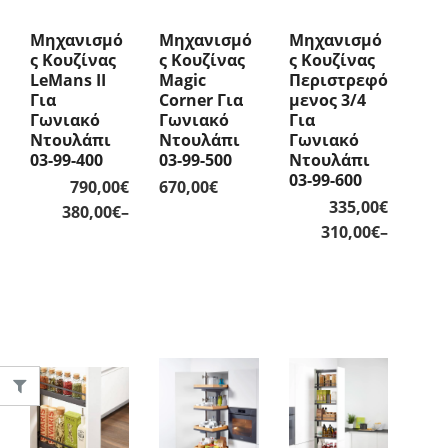
Μηχανισμό
Μηχανισμό
Μηχανισμό
Σ Κουζίνας
Σ Κουζίνας
Σ Κουζίνας
LeMans II
Magic
Περιστρεφό
Για
Corner Για
Μενος 3/4
Γωνιακό
Γωνιακό
Για
Ντουλάπι
Ντουλάπι
Γωνιακό
03-99-400
03-99-500
Ντουλάπι
03-99-600
790,00
€
670,00
€
335,00
€
Price
380,00
€
–
Price
310,00
€
–
range:
range:
380,00€
310,00€
through
throug
790,00€
335,00€