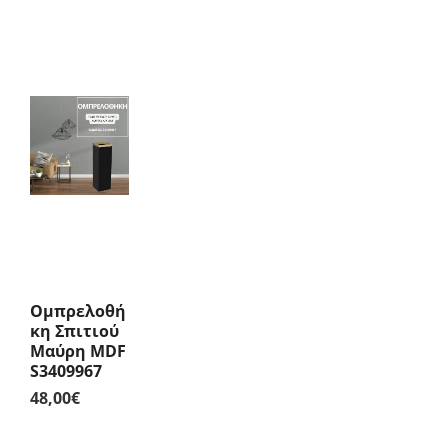
Ομπρελοθή
Κη Σπιτιού
Μαύρη MDF
S3409967
48,00
€