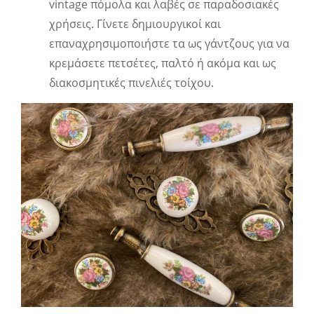
vintage πόμολα και λαβές σε παραδοσιακές
χρήσεις. Γίνετε δημιουργικοί και
επαναχρησιμοποιήστε τα ως γάντζους για να
κρεμάσετε πετσέτες, παλτό ή ακόμα και ως
διακοσμητικές πινελιές τοίχου.