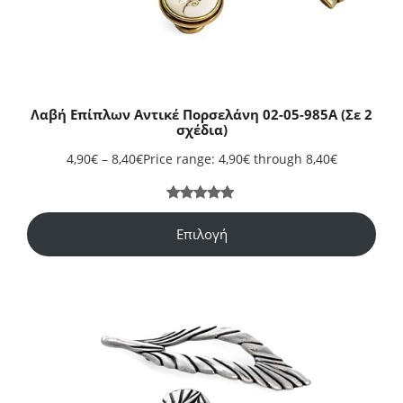
Λαβή Επίπλων Αντικέ Πορσελάνη 02-05-985Α (Σε 2
σχέδια)
4,90
€
–
8,40
€
Price range: 4,90€ through 8,40€
Βαθμολογήθ
2
ηκε με
5.00
Επιλογή
από 5 με
βάση
βαθμολογίες
πελάτη