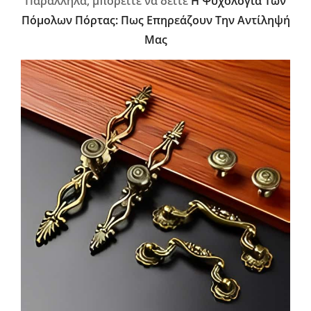
Παράλληλα, μπορείτε να δείτε
Η Ψυχολογία Των
Πόμολων Πόρτας: Πως Επηρεάζουν Την Αντίληψή
Μας