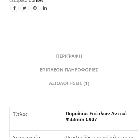
Conset
ΠΕΡΙΓΡΑΦΉ
ΕΠΙΠΛΈΟΝ ΠΛΗΡΟΦΟΡΊΕΣ
ΑΞΙΟΛΟΓΉΣΕΙΣ (1)
Πομολάκι Επίπλων Αντικέ
Τίτλος:
Φ33mm C907
Συσκευασία
:
Περιλαμβάνει το πόμολο και τις