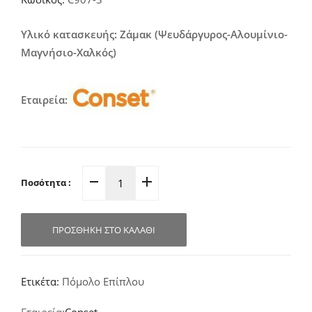
Υλικό κατασκευής: Ζάμακ (Ψευδάργυρος-Αλουμίνιο-
Μαγνήσιο-Χαλκός)
Εταιρεία:
Ποσότητα :
Πομολάκι
Επίπλων
Αντικέ
ΠΡΟΣΘΉΚΗ ΣΤΟ ΚΑΛΆΘΙ
Φ33mm
C907
quantity
Ετικέτα:
Πόμολο Επίπλου