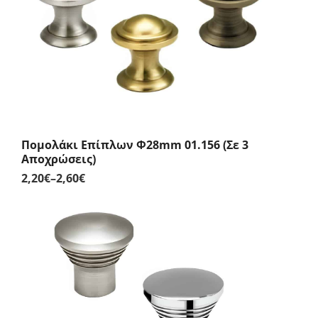
2,10€
Πομολάκι Επίπλων Φ28mm 01.156 (Σε 3
Αποχρώσεις)
2,20
€
–
2,60
€
Price
range:
2,20€
through
2,60€