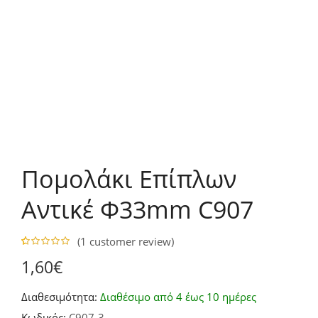
Πομολάκι Επίπλων
Αντικέ Φ33mm C907
(
1
customer review)
5.00
5
1
out of
1,60
€
based on
customer
rating
Διαθεσιμότητα:
Διαθέσιμο από 4 έως 10 ημέρες
Κωδικός:
C907-3