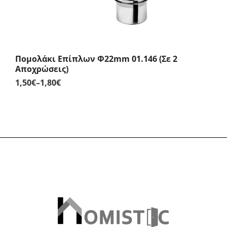
Πομολάκι Επίπλων Φ22mm 01.146 (Σε 2
Αποχρώσεις)
1,50
€
–
1,80
€
Price
range:
1,50€
through
1,80€