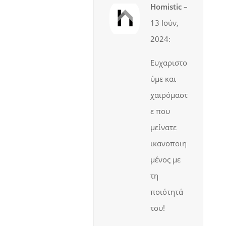
Homistic
–
13 Ιούν,
2024
:
Ευχαριστο
ύμε και
χαιρόμαστ
ε που
μείνατε
ικανοποιη
μένος με
τη
ποιότητά
του!