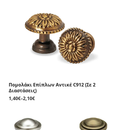
Πομολάκι Επίπλων Αντικέ C912 (Σε 2
Διαστάσεις)
1,40
€
–
2,10
€
Price
range:
1,40€
through