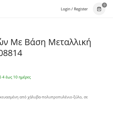
0
Login / Register
ών Με Βάση Μεταλλική
08814
ό 4 έως 10 ημέρες
σκευασμένη από
χάλυβα-πολυπροπυλένιο-ξύλο, σε