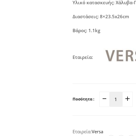
Υλικό κατασκευής: Χ
άλυβα-
Διαστάσεις: 8×23.5x26cm
Βάρος: 1.1kg
Εταιρεία:
Ποσότητα :
Σετ
Μαχαιρι
Με
Βάση
Versa
Μεταλλι