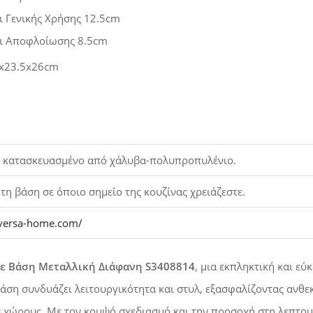
 Γενικής Χρήσης 12.5cm
ι Αποφλοίωσης 8.5cm
x23.5x26cm
ι κατασκευασμένο από χάλυβα-πολυπροπυλένιο.
τη βάση σε όποιο σημείο της κουζίνας χρειάζεστε.
versa-home.com/
ε Βάση Μεταλλική Διάφανη S3408814
, μια εκπληκτική και εύ
βάση συνδυάζει λειτουργικότητα και στυλ, εξασφαλίζοντας ανθε
ς χώρους. Με τον κομψό σχεδιασμό και την προσοχή στη λεπτομέρ