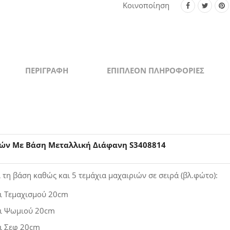
Διάφανη
Κοινοποίηση
S340881
quantity
ΠΕΡΙΓΡΑΦΉ
ΕΠΙΠΛΈΟΝ ΠΛΗΡΟΦΟΡΊΕΣ
ιών Με Βάση Μεταλλική Διάφανη S3408814
 τη βάση καθώς και 5 τεμάχια μαχαιριών σε σειρά (βλ.φώτο):
ι Τεμαχισμού 20cm
ι Ψωμιού 20cm
ι Σεφ 20cm