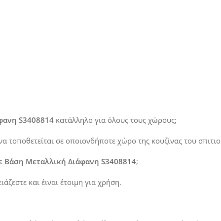
φανη S3408814
κατάλληλο για όλους τους χώρους;
 να τοποθετείται σε οποιονδήποτε χώρο της κουζίνας του σπιτιού
ε Βάση Μεταλλική Διάφανη S3408814
;
άζεστε και έιναι έτοιμη για χρήση.