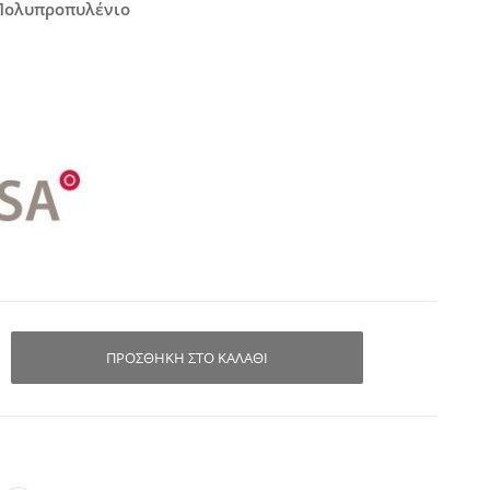
Πολυπροπυλένιο
ΠΡΟΣΘΉΚΗ ΣΤΟ ΚΑΛΆΘΙ
ών
κή