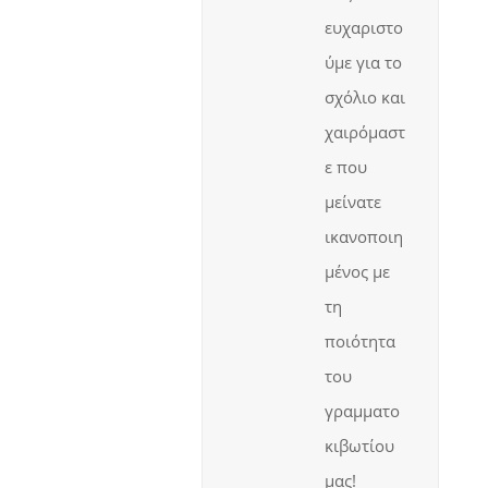
ευχαριστο
ύμε για το
σχόλιο και
χαιρόμαστ
ε που
μείνατε
ικανοποιη
μένος με
τη
ποιότητα
του
γραμματο
κιβωτίου
μας!