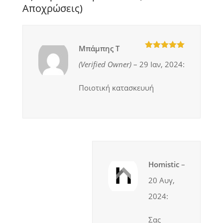
Αποχρώσεις)
Μπάμπης Τ
5
out of 5
(verified Owner)
–
29 Ιαν, 2024
:
Ποιοτική κατασκευυή
Homistic
–
20 Αυγ,
2024
:
Σας