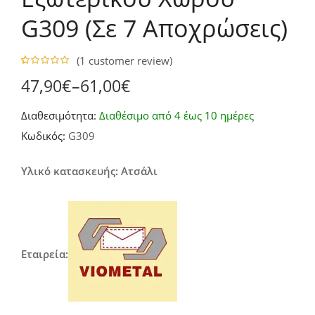
G309 (Σε 7 Αποχρώσεις)
(
1
customer review)
5.00
5
1
out of
47,90
€
–
61,00
€
based on
Price
customer
rating
Διαθεσιμότητα:
Διαθέσιμο από 4 έως 10 ημέρες
range:
Κωδικός:
G309
47,90€
through
Υλικό κατασκευής: Ατσάλι
61,00€
Εταιρεία: