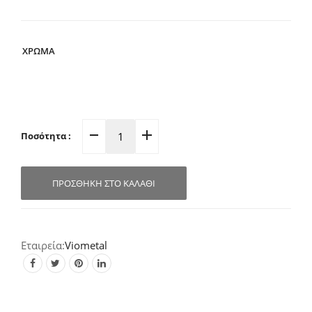
ΧΡΩΜΑ
Ποσότητα :
Γραμματοκιβώτιο
Εξωτερικού
Χώρου
ΠΡΟΣΘΉΚΗ ΣΤΟ ΚΑΛΆΘΙ
G309
(Σε
7
Αποχρώσεις)
Viometal
quantity