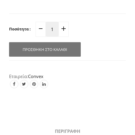
Ποσότητα :
Γρυλόχερο
Ανοιγοανακλυνόμενου
Παραθύρου
ΠΡΟΣΘΉΚΗ ΣΤΟ ΚΑΛΆΘΙ
Μαύρο-
Ματ
15.2×3.0cm
1495
Convex
quantity
ΠΕΡΙΓΡΑΦΉ