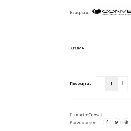
Εταιρεία:
ΧΡΩΜΑ
Ποσότητα :
Στόπ
Πόρτας
Μεταλλι
Μαγνητι
Conset
Φ38mm
C703
Κοινοποίηση
(Σε