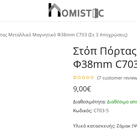
τας Μεταλλικό Μαγνητικό Φ38mm C703 (Σε 3 Αποχρώσεις)
Στόπ Πόρτας
Φ38mm C703 
(
7
customer review
5.00
5
7
out of
9,00
€
based on
customer
ratings
Διαθεσιμότητα:
Διαθέσιμο από
Κωδικός:
C703-5
Υλικό κατασκευής: Ζάμακ (