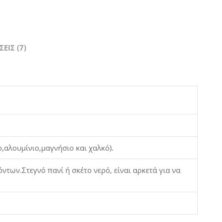
εις)
ΕΙΣ (7)
,αλουμίνιο,μαγνήσιο και χαλκό).
των.Στεγνό πανί ή σκέτο νερό, είναι αρκετά για να