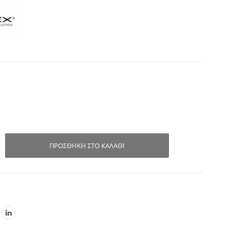
ΠΡΟΣΘΉΚΗ ΣΤΟ ΚΑΛΆΘΙ
κό
κό