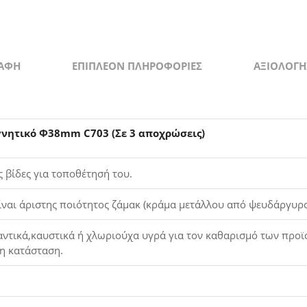
3
αποχρώσ
quantity
ΡΑΦΉ
ΕΠΙΠΛΈΟΝ ΠΛΗΡΟΦΟΡΊΕΣ
ΑΞΙΟΛΟΓΉΣ
νητικό Φ38mm C703 (Σε 3 αποχρώσεις)
ς βίδες για τοποθέτησή του.
είναι άριστης ποιότητος ζάμακ (κράμα μετάλλου από ψευδάργυρο
τικά,καυστικά ή χλωριούχα υγρά για τον καθαρισμό των προϊόν
τη κατάσταση.