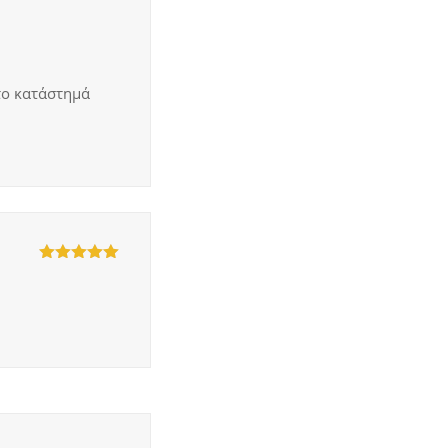
το κατάστημά
5
out of 5