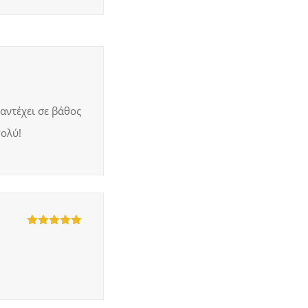
 αντέχει σε βάθος
πολύ!
5
out of 5