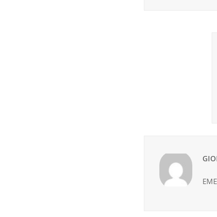
GIO
EME