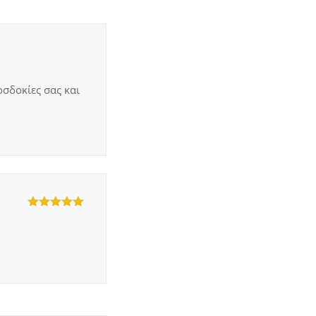
σδοκίες σας και
5
out of 5