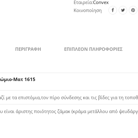
1615
Convex
quantity
Κοινοποίηση
ΠΕΡΙΓΡΑΦΉ
ΕΠΙΠΛΈΟΝ ΠΛΗΡΟΦΟΡΊΕΣ
ρώμιο-Ματ 1615
ί με τα επιστόμια,τον πίρο σύνδεσης και τις βίδες για τη τοπ
ου είναι άριστης ποιότητος ζάμακ (κράμα μετάλλου από ψευδάργ