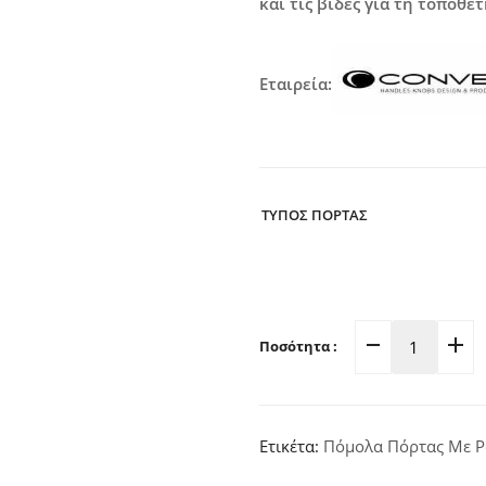
και τις βίδες για τη τοποθέ
Εταιρεία:
ΤΥΠΟΣ ΠΟΡΤΑΣ
Ποσότητα :
Πόμολο
Πόρτας
Ροζέτα
Χρώμιο-
Ετικέτα:
Πόμολα Πόρτας Με Ρ
Ματ