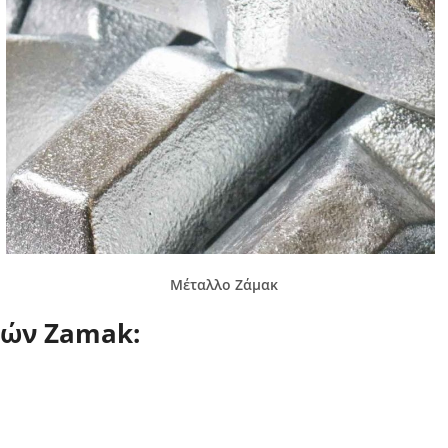
Μέταλλο Ζάμακ
τών Zamak: