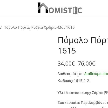
Πόμολο Πόρτας Ροζέτα Χρώμιο-Ματ 1615
Πόμολο Πόρτ
1615
34,00
€
–
76,00
€
Price
Διαθεσιμότητα:
Διαθέσιμο απ
range:
Κωδικός:
1615-1-2
34,00€
through
Υλικό κατασκευής: Ζάμακ (
76,00€
Συσκευασία: Περιλαμβάνει τ