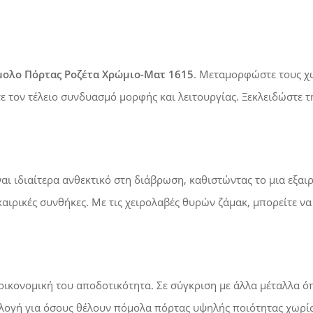
ολο Πόρτας Ροζέτα Χρώμιο-Ματ 1615
. Μεταμορφώστε τους χώ
τε τον τέλειο συνδυασμό μορφής και λειτουργίας. Ξεκλειδώστε
ναι ιδιαίτερα ανθεκτικό στη διάβρωση, καθιστώντας το μια εξαι
 καιρικές συνθήκες. Με τις χειρολαβές θυρών ζάμακ, μπορείτε ν
οικονομική του αποδοτικότητα. Σε σύγκριση με άλλα μέταλλα όπ
ιλογή για όσους θέλουν πόμολα πόρτας υψηλής ποιότητας χωρί