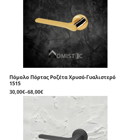
through
58,00€
Πόμολο Πόρτας Ροζέτα Χρυσό-Γυαλιστερό
1515
30,00
€
–
68,00
€
Price
range:
30,00€
through
68,00€