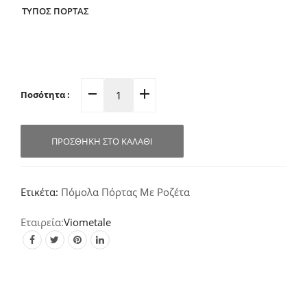
ΤΥΠΟΣ ΠΟΡΤΑΣ
Ποσότητα :
Πόμολο
Πόρτας
Ροζέτα
ΠΡΟΣΘΉΚΗ ΣΤΟ ΚΑΛΆΘΙ
Νίκελ-
Ματ-
Χρώμιο
Ετικέτα:
Πόμολα Πόρτας Με Ροζέτα
06.547
quantity
Viometale