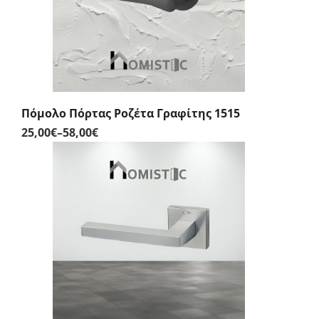
Πόμολο Πόρτας Ροζέτα Γραφίτης 1515
25,00
€
–
58,00
€
Price
range:
25,00€
through
58,00€