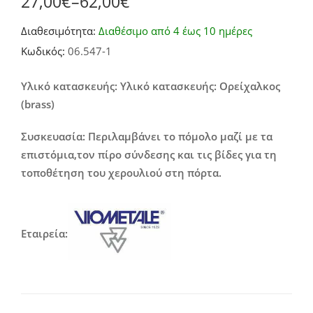
27,00
€
–
62,00
€
Price
Διαθεσιμότητα:
Διαθέσιμο από 4 έως 10 ημέρες
range:
Κωδικός:
06.547-1
27,00€
through
Υλικό κατασκευής: Υλικό κατασκευής: Ορείχαλκος
(brass)
62,00€
Συσκευασία: Περιλαμβάνει το πόμολο μαζί με τα
επιστόμια,τον πίρο σύνδεσης και τις βίδες για τη
τοποθέτηση του χερουλιού στη πόρτα.
Εταιρεία: