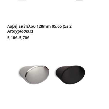
Λαβή Επίπλου 128mm 05.65 (Σε 2
Αποχρώσεις)
5,10
€
–
5,70
€
Price
range:
5,10€
through
5,70€