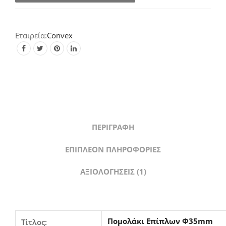
(Σε
2
αποχρώσεις)
Convex
quantity
ΠΕΡΙΓΡΑΦΉ
ΕΠΙΠΛΈΟΝ ΠΛΗΡΟΦΟΡΊΕΣ
ΑΞΙΟΛΟΓΉΣΕΙΣ (1)
Πομολάκι Επίπλων Φ35mm
Τίτλος: