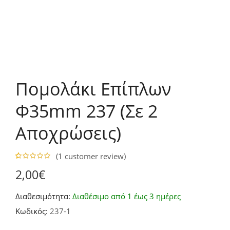
Πομολάκι Επίπλων
Φ35mm 237 (Σε 2
Αποχρώσεις)
(
1
customer review)
5.00
5
1
out of
2,00
€
based on
customer
rating
Διαθεσιμότητα:
Διαθέσιμο από 1 έως 3 ημέρες
Κωδικός:
237-1