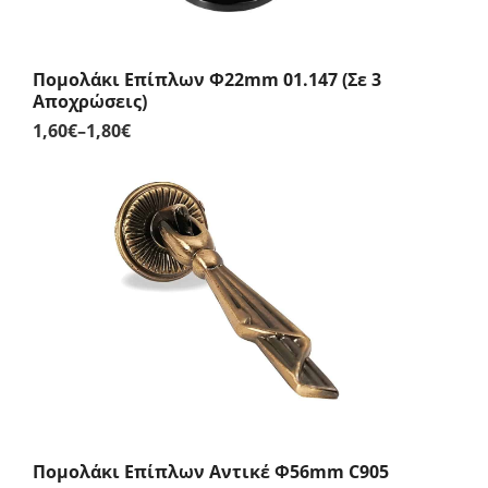
Πομολάκι Επίπλων Φ22mm 01.147 (Σε 3
Αποχρώσεις)
1,60
€
–
1,80
€
Price
range:
1,60€
through
1,80€
Πομολάκι Επίπλων Αντικέ Φ56mm C905