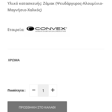
Υλικό κατασκευής: Ζάμακ (Ψευδάργυρος-Αλουμίνιο-
Μαγνήσιο-Χαλκός)
Εταιρεία:
ΧΡΩΜΑ
Ποσότητα :
Πομολάκι
Επίπλων
Φ35mm
ΠΡΟΣΘΉΚΗ ΣΤΟ ΚΑΛΆΘΙ
237