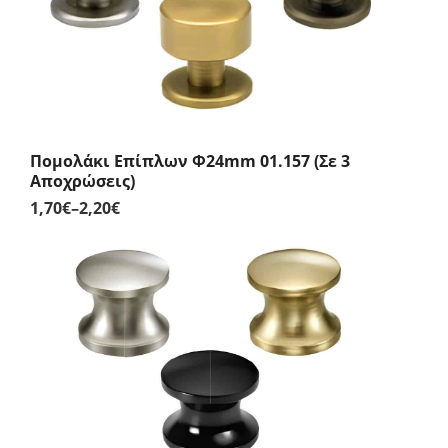
Πομολάκι Επίπλων Φ24mm 01.157 (Σε 3
Αποχρώσεις)
1,70
€
–
2,20
€
Price
range:
1,70€
through
2,20€