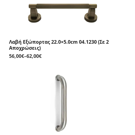
Λαβή Εξώπορτας 22.0×5.0cm 04.1230 (Σε 2
Αποχρώσεις)
56,00
€
–
62,00
€
Price
range:
56,00€
through
62,00€