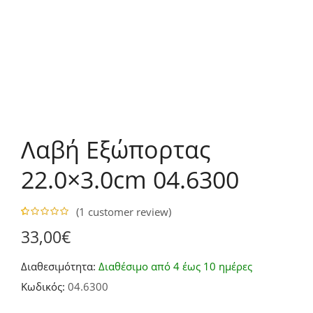
Λαβή Εξώπορτας
22.0×3.0cm 04.6300
(
1
customer review)
5.00
5
1
out of
33,00
€
based on
customer
rating
Διαθεσιμότητα:
Διαθέσιμο από 4 έως 10 ημέρες
Κωδικός:
04.6300