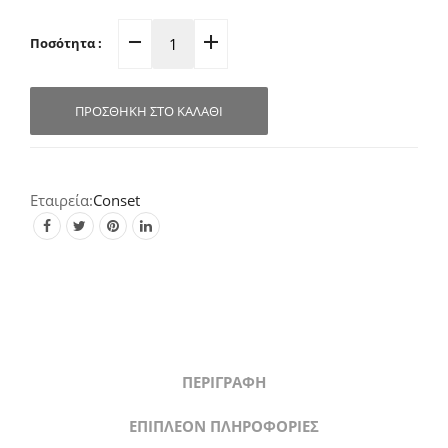
Ποσότητα :
Κρεμάστρα
Τοίχου/
Ξύλου
ΠΡΟΣΘΉΚΗ ΣΤΟ ΚΑΛΆΘΙ
Μαύρη
(Τριπλή)
21.0x4.0x5.0cm
C1171
Conset
quantity
ΠΕΡΙΓΡΑΦΉ
ΕΠΙΠΛΈΟΝ ΠΛΗΡΟΦΟΡΊΕΣ