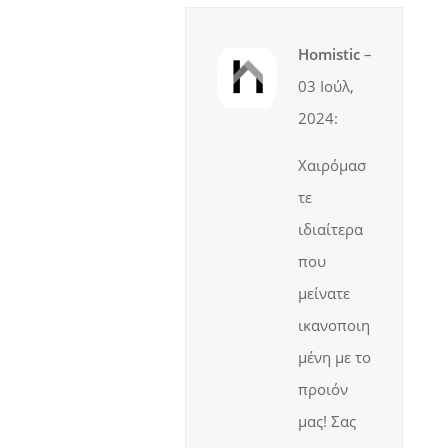
Homistic
–
03 Ιούλ,
2024
:
Χαιρόμασ
τε
ιδιαίτερα
που
μείνατε
ικανοποιη
μένη με το
προιόν
μας! Σας