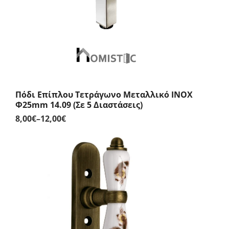
Πόδι Επίπλου Τετράγωνο Μεταλλικό INOX
Φ25mm 14.09 (Σε 5 Διαστάσεις)
8,00
€
–
12,00
€
Price
range:
8,00€
through
12,00€