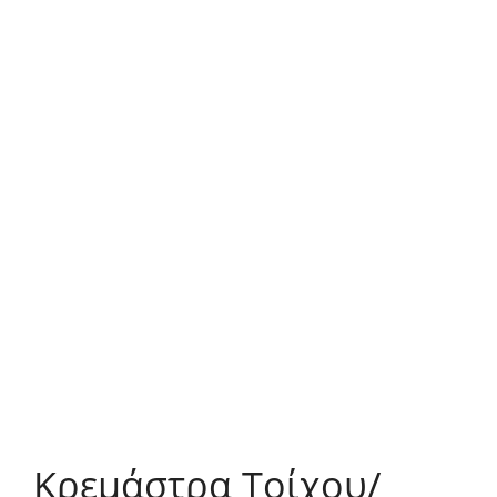
Κρεμάστρα Τοίχου/