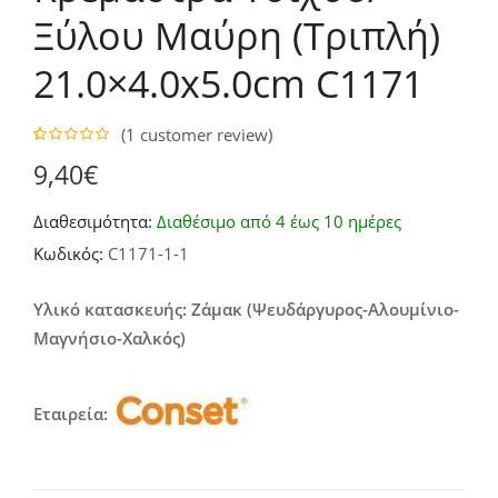
Ξύλου Μαύρη (Τριπλή)
21.0×4.0x5.0cm C1171
(
1
customer review)
5.00
5
1
out of
9,40
€
based on
customer
rating
Διαθεσιμότητα:
Διαθέσιμο από 4 έως 10 ημέρες
Κωδικός:
C1171-1-1
Υλικό κατασκευής: Ζάμακ (Ψευδάργυρος-Αλουμίνιο-
Μαγνήσιο-Χαλκός)
Εταιρεία: