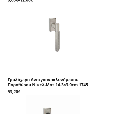
Price
range:
8,00€
through
12,00€
Γρυλόχερο Ανοιγοανακλυνόμενου
Παραθύρου Νίκελ-Ματ 14.3×3.0cm 1745
53,20
€