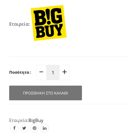
Εταιρεία:
Ποσότητα :
Φωτιστικό
Οροφής
Μεταλλικό
ΠΡΟΣΘΉΚΗ ΣΤΟ ΚΑΛΆΘΙ
Μαύρο
S8800978
quantity
BigBuy