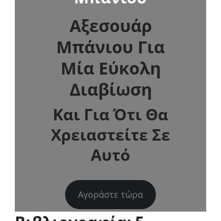
Αξεσουάρ
Μπάνιου Για
Μία Εύκολη
Διαβίωση
Και Για Ότι Θα
Χρειαστείτε Σε
Αυτό
Αγοράστε τώρα