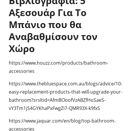
Βιβλιογραφία: 5
Αξεσουάρ Για Το
Μπάνιο που θα
Αναβαθμίσουν τον
Χώρο
https://www.houzz.com/products/bathroom-
accessories
https://www.thebluespace.com.au/blogs/advice/10-
easy-replacement-products-that-will-upgrade-your-
bathroom?srsltid=AfmBOoofVzABZfHoSaeS-
vY3Tm1jS4GYKhaPxFwgZi7-QMR93X-k9fxS
https://www.jaquar.com/en/blog/top-bathroom-
accessories