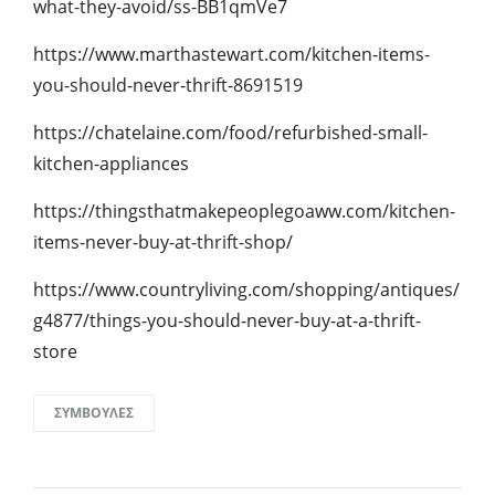
what-they-avoid/ss-BB1qmVe7
https://www.marthastewart.com/kitchen-items-
you-should-never-thrift-8691519
https://chatelaine.com/food/refurbished-small-
kitchen-appliances
https://thingsthatmakepeoplegoaww.com/kitchen-
items-never-buy-at-thrift-shop/
https://www.countryliving.com/shopping/antiques/
g4877/things-you-should-never-buy-at-a-thrift-
store
ΣΥΜΒΟΥΛΕΣ