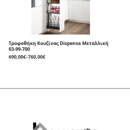
Τροφοθήκη Κουζίνας Dispensa Μεταλλική
03-99-700
690,00
€
–
760,00
€
Price
range:
690,00€
through
760,00€