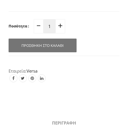
Ποσότητα :
Βάση
Μαχαιριών
Πλατική
ΠΡΟΣΘΉΚΗ ΣΤΟ ΚΑΛΆΘΙ
Διάφανη
S3407213
quantity
Versa
ΠΕΡΙΓΡΑΦΉ