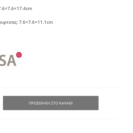
7.6×7.6×17.4cm
υρτσας: 7.6×7.6×11.1cm
ΠΡΟΣΘΉΚΗ ΣΤΟ ΚΑΛΆΘΙ
θήκη