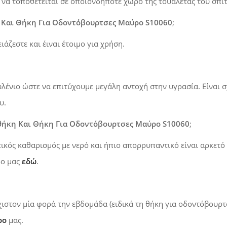
α να τοποθετείται σε οποιονδήποτε χώρο της τουαλέτας του σπιτι
 Και Θήκη Για Οδοντόβουρτσες Μαύρο S10060
;
άζεστε και έιναι έτοιμο για χρήση.
ένιο ώστε να επιτύχουμε μεγάλη αντοχή στην υγρασία. Είναι σχ
υ.
θήκη Και Θήκη Για Οδοντόβουρτσες Μαύρο S10060
;
τικός καθαρισμός με νερό και ήπιο απορρυπαντικό είναι αρκετό 
ρο μας
εδώ
.
ιστον μία φορά την εβδομάδα (ειδικά τη θήκη για οδοντόβουρτσ
ρο
μας.