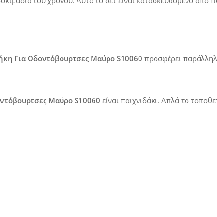
οκιμασία του χρόνου. Αυτό το σετ είναι κατασκευασμένο από
π
ήκη Για Οδοντόβουρτσες Μαύρο S10060
προσφέρει παράλληλα
οντόβουρτσες Μαύρο S10060
είναι παιχνιδάκι. Απλά το τοποθετ