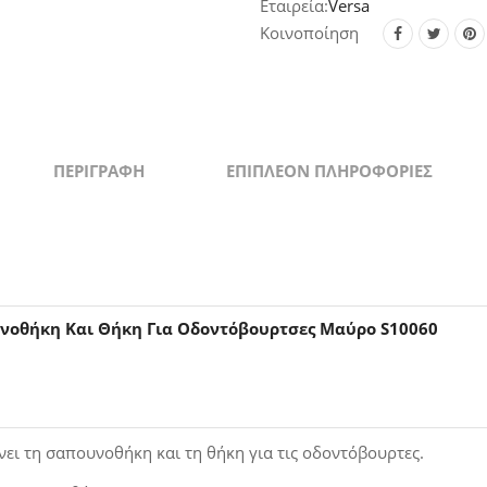
Versa
Για
Οδοντόβ
Κοινοποίηση
Μαύρο
S10060
quantity
ΠΕΡΙΓΡΑΦΉ
ΕΠΙΠΛΈΟΝ ΠΛΗΡΟΦΟΡΊΕΣ
νοθήκη Και Θήκη Για Οδοντόβουρτσες Μαύρο S10060
ει τη σαπουνοθήκη και τη θήκη για τις οδοντόβουρτες.