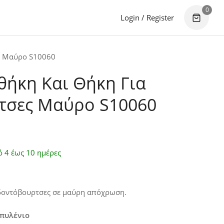
0
Login / Register
ς Μαύρο S10060
θήκη Και Θήκη Για
τσες Μαύρο S10060
ό 4 έως 10 ημέρες
δοντόβουρτσες σε μαύρη απόχρωση.
οπυλένιο