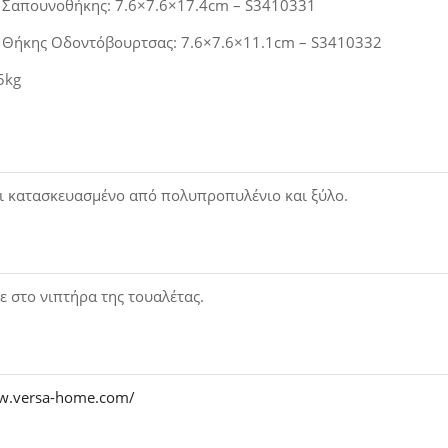
ς Σαπουνοθήκης: 7.6×7.6×17.4cm – S3410331
ς Θήκης Οδοντόβουρτσας: 7.6×7.6×11.1cm –
S3410332
5kg
αι κατασκευασμένο από πολυπροπυλένιο και ξύλο.
ε στο νιπτήρα της τουαλέτας.
ww.versa-home.com/