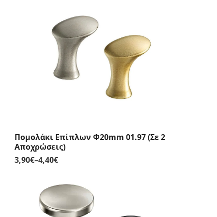
Πομολάκι Επίπλων Φ20mm 01.97 (Σε 2
Αποχρώσεις)
3,90
€
–
4,40
€
Price
range:
3,90€
through
4,40€