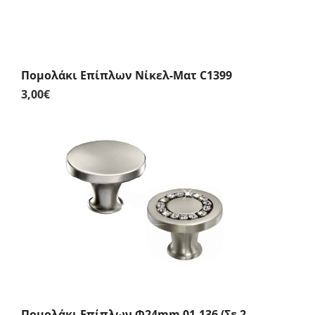
Πομολάκι Επίπλων Νίκελ-Ματ C1399
3,00
€
Πομολάκι Επίπλων Φ24mm 01.136 (Σε 2