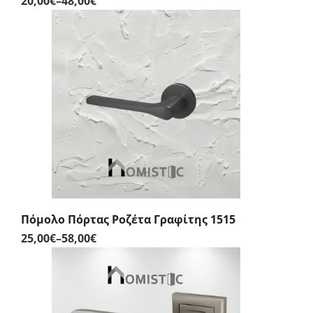
20,00
€
–
48,00
€
Price
range:
20,00€
through
48,00€
Πόμολο Πόρτας Ροζέτα Γραφίτης 1515
25,00
€
–
58,00
€
Price
range:
25,00€
through