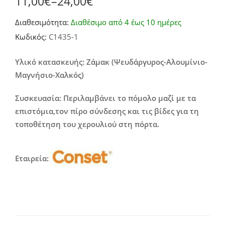
11,00
€
–
24,00
€
Price
Διαθεσιμότητα:
Διαθέσιμο από 4 έως 10 ημέρες
range:
Κωδικός:
C1435-1
11,00€
through
Υλικό κατασκευής: Ζάμακ (Ψευδάργυρος-Αλουμίνιο-
Μαγνήσιο-Χαλκός)
24,00€
Συσκευασία: Περιλαμβάνει το πόμολο μαζί με τα
επιστόμια,τον πίρο σύνδεσης και τις βίδες για τη
τοποθέτηση του χερουλιού στη πόρτα.
Εταιρεία: