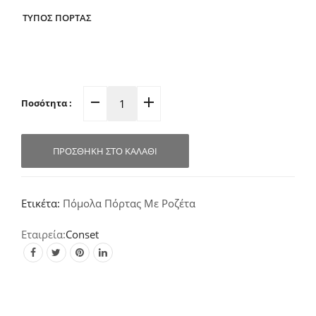
ΤΥΠΟΣ ΠΟΡΤΑΣ
Ποσότητα :
Πόμολο
Πόρτας
Ροζέτα
ΠΡΟΣΘΉΚΗ ΣΤΟ ΚΑΛΆΘΙ
Νίκελ-
Ματ-
Γυαλιστερό
Ετικέτα:
Πόμολα Πόρτας Με Ροζέτα
C1435
quantity
Conset