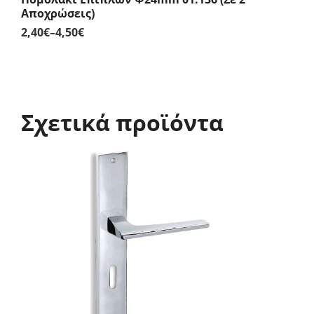
Αποχρώσεις)
2,40
€
–
4,50
€
Price
range:
2,40€
through
4,50€
Σχετικά προϊόντα