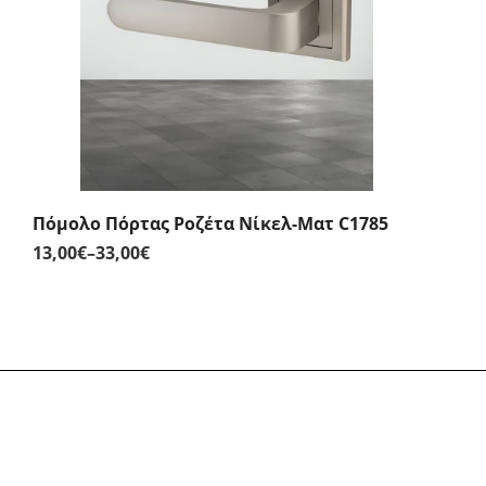
58,00€
Πόμολο Πόρτας Ροζέτα Νίκελ-Ματ C1785
13,00
€
–
33,00
€
Price
range:
13,00€
through
33,00€