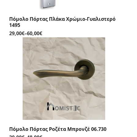
Πόμολο Πόρτας Πλάκα Χρώμιο-Γυαλιστερό
1495
29,00
€
–
60,00
€
Price
range:
29,00€
through
60,00€
Πόμολο Πόρτας Ροζέτα Μπρονζέ 06.730