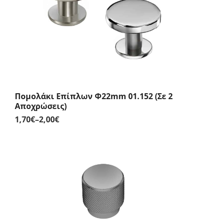
Πομολάκι Επίπλων Φ22mm 01.152 (Σε 2
Αποχρώσεις)
1,70
€
–
2,00
€
Price
range:
1,70€
through
2,00€