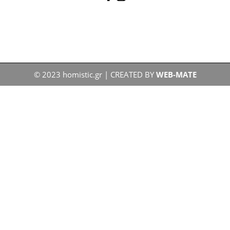
© 2023 homistic.gr | CREATED BY
WEB-MATE