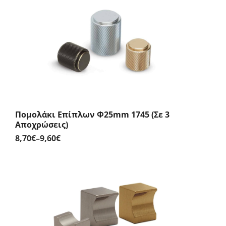
Πομολάκι Επίπλων Φ25mm 1745 (Σε 3
Αποχρώσεις)
8,70
€
–
9,60
€
Price
range:
8,70€
through
9,60€