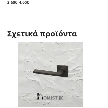
3,60
€
–
4,00
€
Price
range:
3,60€
through
4,00€
Σχετικά προϊόντα