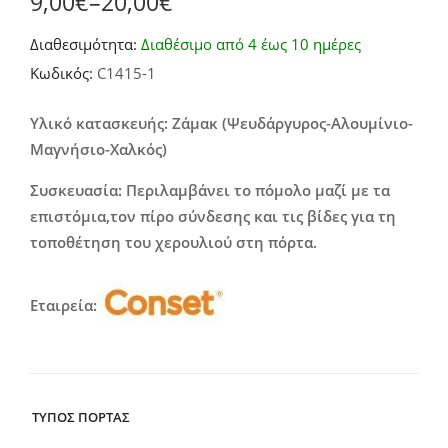
9,00
€
–
20,00
€
Price
Διαθεσιμότητα:
Διαθέσιμο από 4 έως 10 ημέρες
range:
Κωδικός:
C1415-1
9,00€
through
Υλικό κατασκευής: Ζάμακ (Ψευδάργυρος-Αλουμίνιο-
Μαγνήσιο-Χαλκός)
20,00€
Συσκευασία: Περιλαμβάνει το πόμολο μαζί με τα
επιστόμια,τον πίρο σύνδεσης και τις βίδες για τη
τοποθέτηση του χερουλιού στη πόρτα.
Εταιρεία:
ΤΥΠΟΣ ΠΟΡΤΑΣ