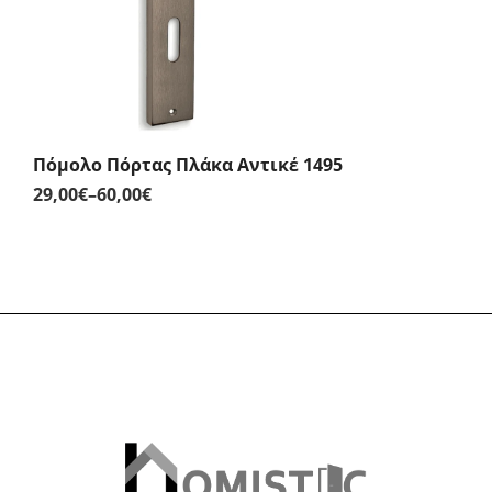
Πόμολο Πόρτας Πλάκα Αντικέ 1495
29,00
€
–
60,00
€
Price
range:
29,00€
through
60,00€