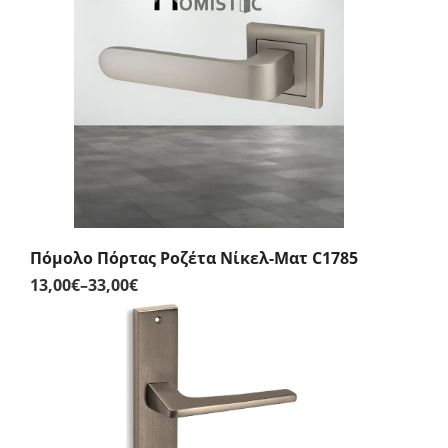
22,00€
through
24,00€
Πόμολο Πόρτας Ροζέτα Νίκελ-Ματ C1785
13,00
€
–
33,00
€
Price
range:
13,00€
through
33,00€