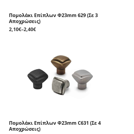
Πομολάκι Επίπλων Φ23mm 629 (Σε 3
Αποχρώσεις)
2,10
€
–
2,40
€
Price
range:
2,10€
through
2,40€
Πομολάκι Επίπλων Φ23mm C631 (Σε 4
Αποχρώσεις)