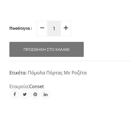
Ποσότητα :
Πόμολο
Πόρτας
Ροζέτα
ΠΡΟΣΘΉΚΗ ΣΤΟ ΚΑΛΆΘΙ
Νίκελ-
Ματ-
Γυαλιστερό
Ετικέτα:
Πόμολα Πόρτας Με Ροζέτα
C1415
quantity
Conset