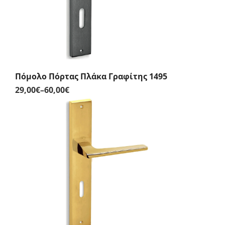
Πόμολο Πόρτας Πλάκα Γραφίτης 1495
29,00
€
–
60,00
€
Price
range:
29,00€
through
60,00€