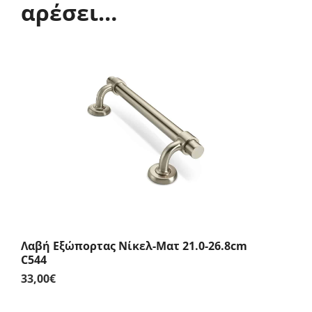
αρέσει…
Λαβή Εξώπορτας Νίκελ-Ματ 21.0-26.8cm
C544
33,00
€