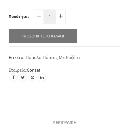
Ποσότητα :
Πόμολο
Πόρτας
Ροζέτα
ΠΡΟΣΘΉΚΗ ΣΤΟ ΚΑΛΆΘΙ
Μαύρο
C1785
quantity
Ετικέτα:
Πόμολα Πόρτας Με Ροζέτα
Conset
ΠΕΡΙΓΡΑΦΉ