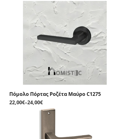
Price
range:
25,00€
through
58,00€
Πόμολο Πόρτας Ροζέτα Μαύρο C1275
22,00
€
–
24,00
€
Price
range:
22,00€
through
24,00€