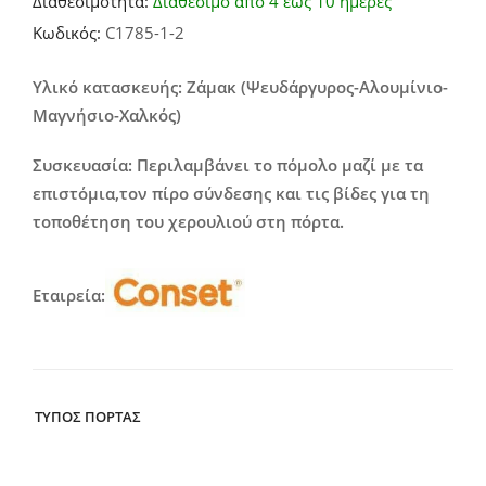
Διαθεσιμότητα:
Διαθέσιμο από 4 έως 10 ημέρες
range:
Κωδικός:
C1785-1-2
14,00€
through
Υλικό κατασκευής: Ζάμακ (Ψευδάργυρος-Αλουμίνιο-
Μαγνήσιο-Χαλκός)
37,00€
Συσκευασία: Περιλαμβάνει το πόμολο μαζί με τα
επιστόμια,τον πίρο σύνδεσης και τις βίδες για τη
τοποθέτηση του χερουλιού στη πόρτα.
Εταιρεία:
ΤΥΠΟΣ ΠΟΡΤΑΣ