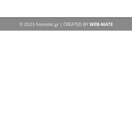
© 2023 homistic.gr | CREATED BY
WEB-MATE