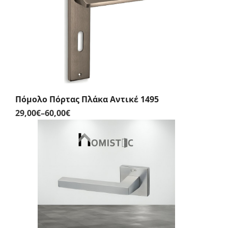
Πόμολο Πόρτας Πλάκα Αντικέ 1495
29,00
€
–
60,00
€
Price
range:
29,00€
through
60,00€