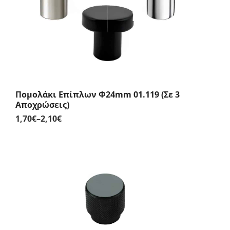
Πομολάκι Επίπλων Φ24mm 01.119 (Σε 3
Αποχρώσεις)
1,70
€
–
2,10
€
Price
range:
1,70€
through
2,10€