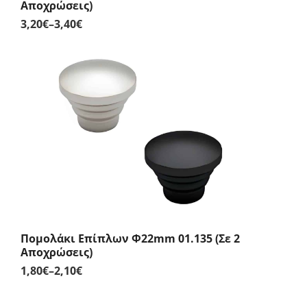
Αποχρώσεις)
3,20
€
–
3,40
€
Price
range:
3,20€
through
3,40€
Πομολάκι Επίπλων Φ22mm 01.135 (Σε 2
Αποχρώσεις)
1,80
€
–
2,10
€
Price
range: