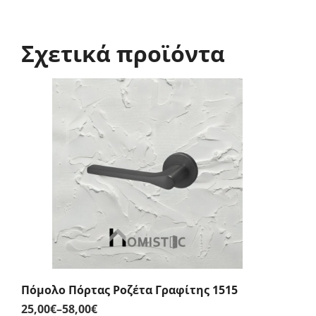
1,80€
through
2,10€
Σχετικά προϊόντα
Πόμολο Πόρτας Ροζέτα Γραφίτης 1515
25,00
€
–
58,00
€