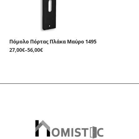
Πόμολο Πόρτας Πλάκα Μαύρο 1495
27,00
€
–
56,00
€
Price
range:
27,00€
through
56,00€