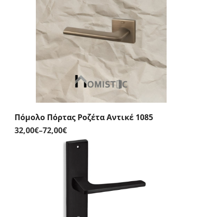
through
56,00€
Πόμολο Πόρτας Ροζέτα Αντικέ 1085
32,00
€
–
72,00
€
Price
range:
32,00€
through
72,00€