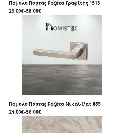
Πόμολο Πόρτας Ροζέτα Γραφίτης 1515
25,00
€
–
58,00
€
Price
range:
25,00€
through
58,00€
Πόμολο Πόρτας Ροζέτα Νίκελ-Ματ 865
24,00
€
–
56,00
€
Price
range:
24,00€