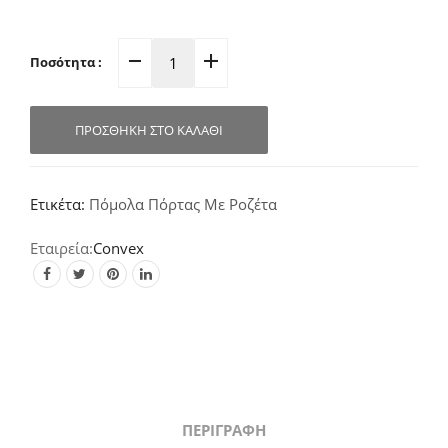
Ποσότητα :
Πόμολο
Πόρτας
Ροζέτα
ΠΡΟΣΘΉΚΗ ΣΤΟ ΚΑΛΆΘΙ
Αντικέ-
Νίκελ
1145
Ετικέτα:
Πόμολα Πόρτας Με Ροζέτα
quantity
Convex
ΠΕΡΙΓΡΑΦΉ