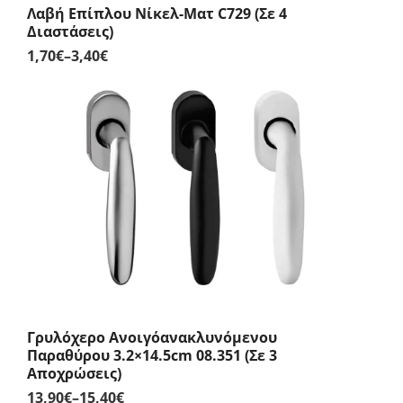
Λαβή Επίπλου Νίκελ-Ματ C729 (Σε 4
Διαστάσεις)
1,70
€
–
3,40
€
Price
range:
1,70€
through
3,40€
Γρυλόχερο Ανοιγόανακλυνόμενου
Παραθύρου 3.2×14.5cm 08.351 (Σε 3
Αποχρώσεις)
13,90
€
–
15,40
€