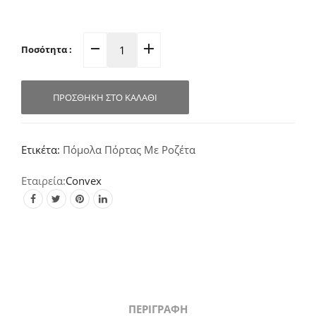
Ποσότητα :
Πόμολο
Πόρτας
Ροζέτα
ΠΡΟΣΘΉΚΗ ΣΤΟ ΚΑΛΆΘΙ
Αντικέ
865
quantity
Ετικέτα:
Πόμολα Πόρτας Με Ροζέτα
Convex
ΠΕΡΙΓΡΑΦΉ