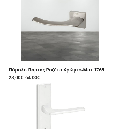
through
66,00€
Πόμολο Πόρτας Ροζέτα Χρώμιο-Ματ 1765
28,00
€
–
64,00
€
Price
range:
28,00€
through
64,00€