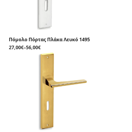
Πόμολο Πόρτας Πλάκα Λευκό 1495
27,00
€
–
56,00
€
Price
range:
27,00€
through
56,00€