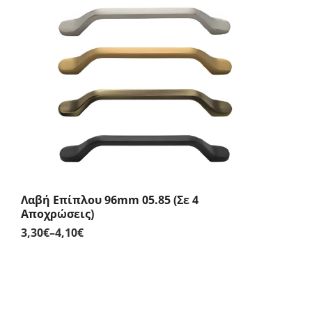
range:
5,40€
through
6,50€
Λαβή Επίπλου 96mm 05.85 (Σε 4
Αποχρώσεις)
3,30
€
–
4,10
€
Price
range:
3,30€
through
4,10€