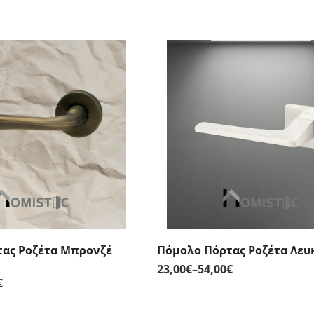
ας Ροζέτα Μπρονζέ
Πόμολο Πόρτας Ροζέτα Λευ
23,00
€
–
54,00
€
Price
€
Price
range:
range:
23,00€