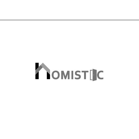
20,00€
through
through
54,00€
48,00€