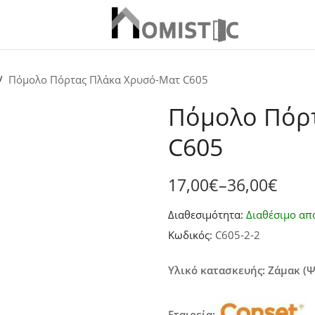
Πόμολο Πόρτας Πλάκα Χρυσό-Ματ C605
Πόμολο Πόρ
C605
17,00
€
–
36,00
€
Price
Διαθεσιμότητα:
Διαθέσιμο απ
range:
Κωδικός:
C605-2-2
17,00€
through
Υλικό κατασκευής: Ζάμακ (
36,00€
Εταιρεία: