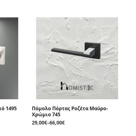
κό 1495
Πόμολο Πόρτας Ροζέτα Μαύρο-
Χρώμιο 745
29,00
€
–
66,00
€
Price
range: