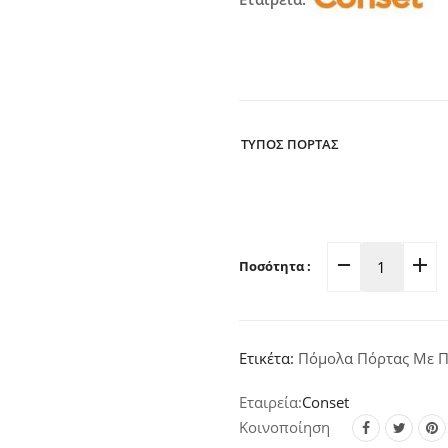
ΤΥΠΟΣ ΠΟΡΤΑΣ
Ποσότητα :
Πόμολο
Πόρτας
Πλάκα
Χρυσό-
Ετικέτα:
Πόμολα Πόρτας Με 
Ματ
C605
Conset
quantity
Κοινοποίηση