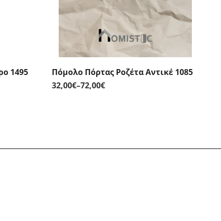
ρο 1495
Πόμολο Πόρτας Ροζέτα Αντικέ 1085
32,00
€
–
72,00
€
Price
range:
32,00€
through
72,00€