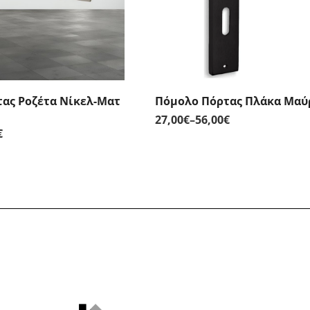
ας Ροζέτα Νίκελ-Ματ
Πόμολο Πόρτας Πλάκα Μαύ
27,00
€
–
56,00
€
Price
€
Price
range:
range:
27,00€
28,00€
through
through
56,00€
64,00€