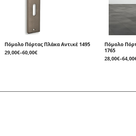
Πόμολο Πόρτας Πλάκα Αντικέ 1495
Πόμολο Πόρτ
1765
29,00
€
–
60,00
€
Price
28,00
€
–
64,00
range:
29,00€
through
60,00€