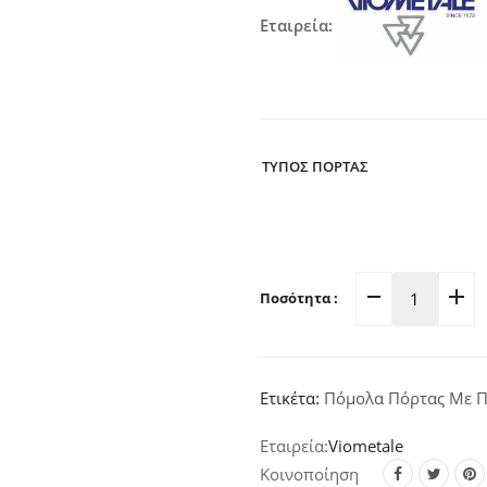
Εταιρεία:
ΤΥΠΟΣ ΠΟΡΤΑΣ
Ποσότητα :
Πόμολο
Πόρτας
Πλάκα
Νίκελ-
Ετικέτα:
Πόμολα Πόρτας Με 
Ματ/
Χρώμιο-
Viometale
Γυαλιστ
Κοινοποίηση