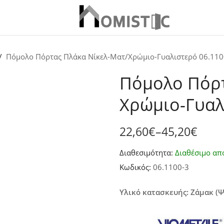
Πόμολο Πόρτας Πλάκα Νίκελ-Ματ/Χρώμιο-Γυαλιστερό 06.110
Πόμολο Πόρτ
Χρώμιο-Γυαλ
22,60
€
–
45,20
€
Price
Διαθεσιμότητα:
Διαθέσιμο απ
range:
Κωδικός:
06.1100-3
22,60€
through
Υλικό κατασκευής: Ζάμακ (
45,20€