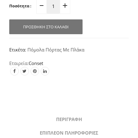
Ποσότητα :
Πόμολο
Πόρτας
Πλάκα
ΠΡΟΣΘΉΚΗ ΣΤΟ ΚΑΛΆΘΙ
Νίκελ-
Ματ
C1405
Ετικέτα:
Πόμολα Πόρτας Με Πλάκα
quantity
Conset
ΠΕΡΙΓΡΑΦΉ
ΕΠΙΠΛΈΟΝ ΠΛΗΡΟΦΟΡΊΕΣ