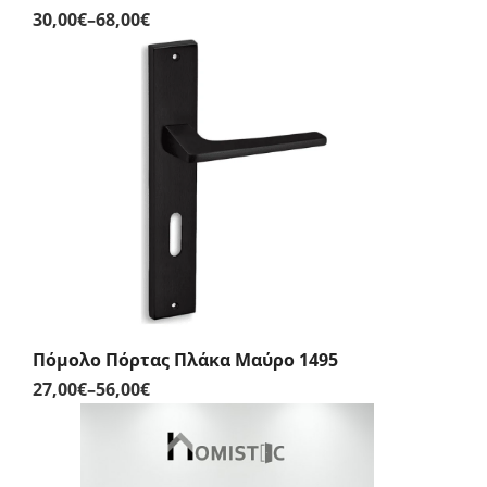
30,00
€
–
68,00
€
Price
range:
30,00€
through
68,00€
Πόμολο Πόρτας Πλάκα Μαύρο 1495
27,00
€
–
56,00
€
Price
range:
27,00€
through