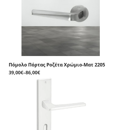
56,00€
Πόμολο Πόρτας Ροζέτα Χρώμιο-Ματ 2205
39,00
€
–
86,00
€
Price
range:
39,00€
through
86,00€