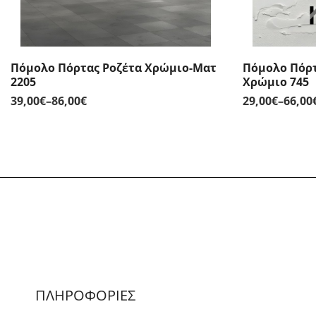
Πόμολο Πόρτας Ροζέτα Χρώμιο-Ματ
Πόμολο Πόρτ
2205
Χρώμιο 745
39,00
€
–
86,00
€
29,00
€
–
66,00
Price
range:
39,00€
through
86,00€
ΠΛΗΡΟΦΟΡΙΕΣ