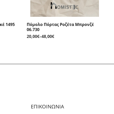
κέ 1495
Πόμολο Πόρτας Ροζέτα Μπρονζέ
06.730
20,00
€
–
48,00
€
Price
range:
20,00€
through
48,00€
ΕΠΙΚΟΙΝΩΝΙΑ