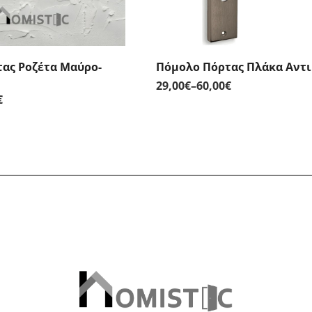
ας Ροζέτα Μαύρο-
Πόμολο Πόρτας Πλάκα Αντι
29,00
€
–
60,00
€
Price
€
Price
range:
range:
29,00€
29,00€
through
through
60,00€
66,00€