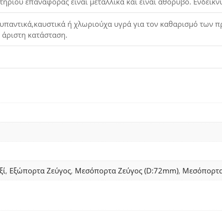
τηρίου επαναφοράς είναι μεταλλικά και είναι αθόρυβο. Ενδείκν
παντικά,καυστικά ή χλωριούχα υγρά για τον καθαρισμό των προ
ε άριστη κατάσταση.
ξί
,
Εξώπορτα Ζεύγος
,
Μεσόπορτα Ζεύγος (D:72mm)
,
Μεσόπορτα