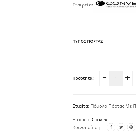
Εταιρεία:
ΤΥΠΟΣ ΠΟΡΤΑΣ
Ποσότητα :
Πόμολο
Πόρτας
Πλάκα
Νίκελ-
Ετικέτα:
Πόμολα Πόρτας Με 
Ματ
925
Convex
quantity
Κοινοποίηση