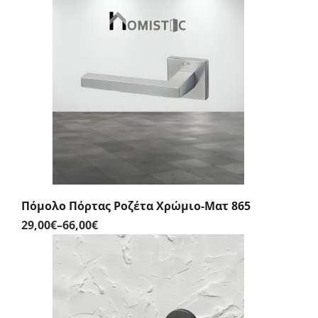
range:
29,00€
through
66,00€
Πόμολο Πόρτας Ροζέτα Χρώμιο-Ματ 865
29,00
€
–
66,00
€
Price
range:
29,00€
through
66,00€