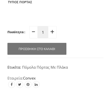
ΤΥΠΟΣ ΠΟΡΤΑΣ
Ποσότητα :
Πόμολο
Πόρτας
Πλάκα
ΠΡΟΣΘΉΚΗ ΣΤΟ ΚΑΛΆΘΙ
Νίκελ-
Ματ
1505
Ετικέτα:
Πόμολα Πόρτας Με Πλάκα
quantity
Convex