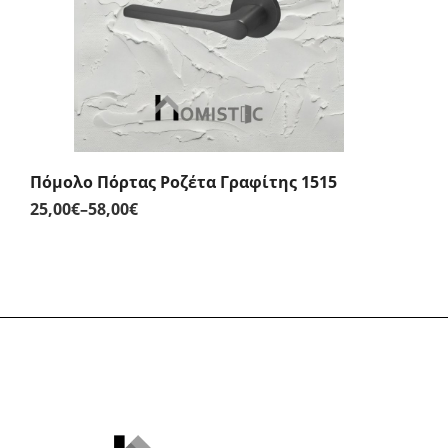
Πόμολο Πόρτας Ροζέτα Γραφίτης 1515
25,00
€
–
58,00
€
Price
range:
25,00€
through
58,00€