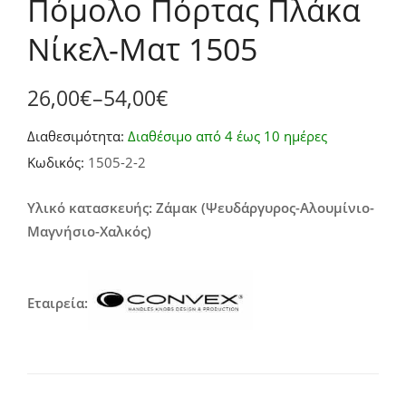
Πόμολο Πόρτας Πλάκα
Νίκελ-Ματ 1505
26,00
€
–
54,00
€
Price
Διαθεσιμότητα:
Διαθέσιμο από 4 έως 10 ημέρες
range:
Κωδικός:
1505-2-2
26,00€
through
Υλικό κατασκευής: Ζάμακ (Ψευδάργυρος-Αλουμίνιο-
Μαγνήσιο-Χαλκός)
54,00€
Εταιρεία: