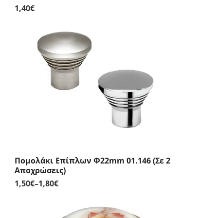
1,40
€
Πομολάκι Επίπλων Φ22mm 01.146 (Σε 2
Αποχρώσεις)
1,50
€
–
1,80
€
Price
range:
1,50€