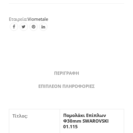
01.115
(Σε
3
Viometale
αποχρώσεις)
quantity
ΠΕΡΙΓΡΑΦΉ
ΕΠΙΠΛΈΟΝ ΠΛΗΡΟΦΟΡΊΕΣ
Πομολάκι Επίπλων
Τίτλος:
Φ30mm SWAROVSKI
01.115