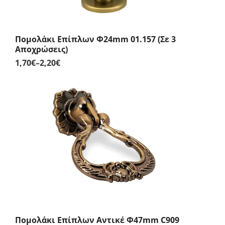
Πομολάκι Επίπλων Φ24mm 01.157 (Σε 3
Αποχρώσεις)
1,70
€
–
2,20
€
Price
range:
1,70€
through
2,20€
Πομολάκι Επίπλων Αντικέ Φ47mm C909