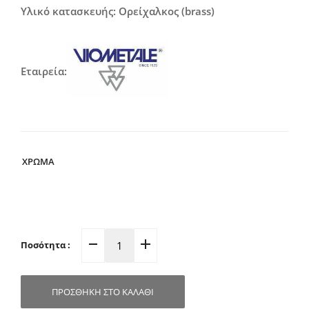
through
Υλικό κατασκευής: Ορείχαλκος (brass)
3,90€
Εταιρεία:
ΧΡΩΜΑ
Ποσότητα :
Πομολάκι
Επίπλων
Φ30mm
ΠΡΟΣΘΉΚΗ ΣΤΟ ΚΑΛΆΘΙ
SWAROVSKI