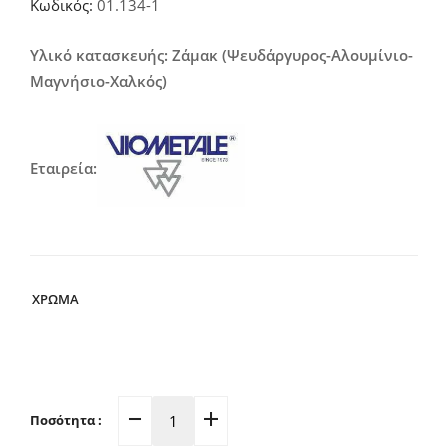
Κωδικός:
01.134-1
3,90€
through
Υλικό κατασκευής: Ζάμακ (Ψευδάργυρος-Αλουμίνιο-
Μαγνήσιο-Χαλκός)
4,50€
Εταιρεία:
ΧΡΩΜΑ
Ποσότητα :
Πομολάκι