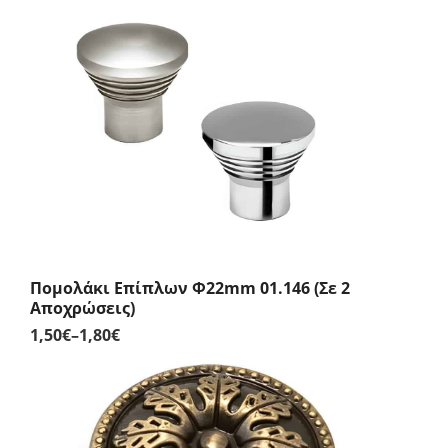
range:
2,20€
through
2,60€
Πομολάκι Επίπλων Φ22mm 01.146 (Σε 2
Αποχρώσεις)
1,50
€
–
1,80
€
Price
range:
1,50€
through
1,80€