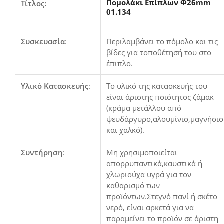
Πομολάκι Επίπλων Φ26mm
Τίτλος:
01.134
Συσκευασία
:
Περιλαμβάνει το πόμολο και τις
βίδες για τοποθέτησή του στο
έπιπλο.
Υλικό Κατασκευής
:
Το υλικό της κατασκευής του
είναι άριστης ποιότητος ζάμακ
(κράμα μετάλλου από
ψευδάργυρο,αλουμίνιο,μαγνήσιο
και χαλκό).
Συντήρηση
:
Μη χρησιμοποιείται
απορρυπαντικά,καυστικά ή
χλωριούχα υγρά για τον
καθαρισμό των
προϊόντων.Στεγνό πανί ή σκέτο
νερό, είναι αρκετά για να
παραμείνει το προϊόν σε άριστη