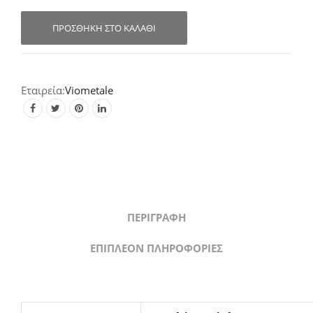
Επίπλων
Φ26mm
ΠΡΟΣΘΉΚΗ ΣΤΟ ΚΑΛΆΘΙ
01.134
(Σε
2
αποχρώσεις)
Viometale
quantity
ΠΕΡΙΓΡΑΦΉ
ΕΠΙΠΛΈΟΝ ΠΛΗΡΟΦΟΡΊΕΣ