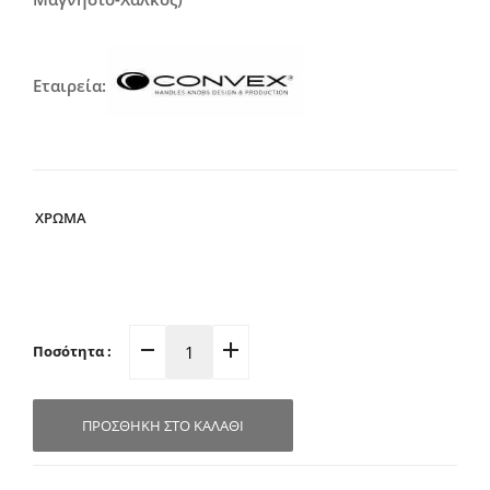
Εταιρεία:
ΧΡΩΜΑ
Ποσότητα :
Πομολάκι
Επίπλων
Φ15mm
ΠΡΟΣΘΉΚΗ ΣΤΟ ΚΑΛΆΘΙ
351
(Σε