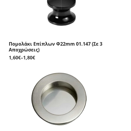
Πομολάκι Επίπλων Φ22mm 01.147 (Σε 3
Αποχρώσεις)
1,60
€
–
1,80
€
Price
range:
1,60€
through
1,80€