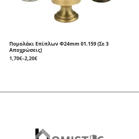
Πομολάκι Επίπλων Φ24mm 01.159 (Σε 3
Αποχρώσεις)
1,70
€
–
2,20
€
Price
range:
1,70€
through
2,20€