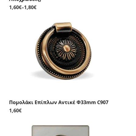
1,60
€
–
1,80
€
Price
range:
1,60€
through
1,80€
Πομολάκι Επίπλων Αντικέ Φ33mm C907
1,60
€