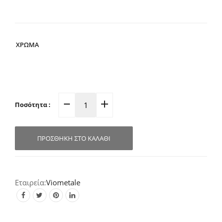
ΧΡΩΜΑ
Ποσότητα :
Πομολάκι
Επίπλων
Δερμάτινο
ΠΡΟΣΘΉΚΗ ΣΤΟ ΚΑΛΆΘΙ
01.162
(Σε
3
αποχρώσεις)
Viometale
quantity