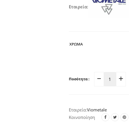
Εταιρεία:
ΧΡΩΜΑ
Ποσότητα :
Πομολάκ
Επίπλων
Δερμάτι
01.155
Viometale
(Σε
3
Κοινοποίηση
αποχρώσ