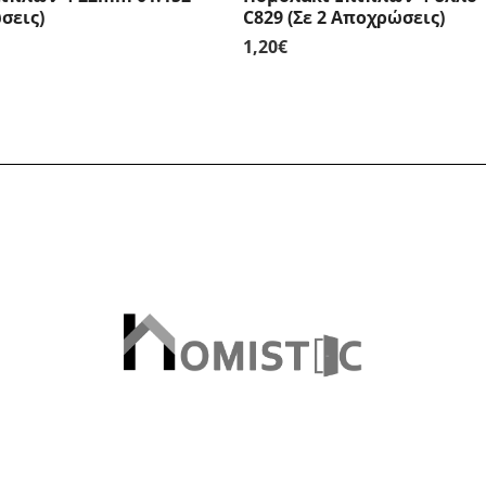
σεις)
C829 (Σε 2 Αποχρώσεις)
1,20
€
ice
ange:
70€
hrough
00€