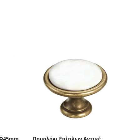
 Φ45mm
Πομολάκι Επίπλων Αντικέ