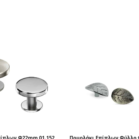
πίπλων Φ22mm 01.152
Πομολάκι Επίπλων Φύλλο