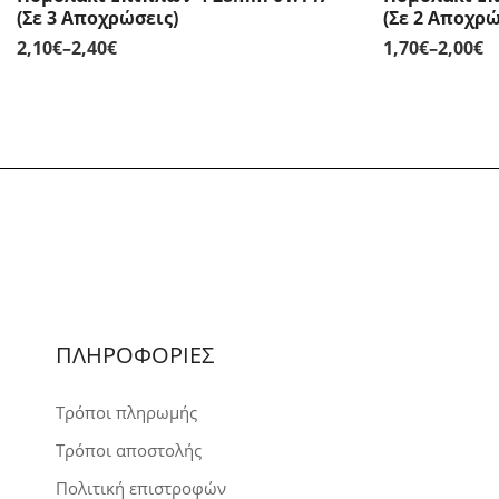
(Σε 3 Αποχρώσεις)
(Σε 2 Αποχρώ
2,10
€
–
2,40
€
1,70
€
–
2,00
€
Price
Pr
range:
r
2,10€
1,
through
t
2,40€
2,
ΠΛΗΡΟΦΟΡΙΕΣ
Τρόποι πληρωμής
Τρόποι αποστολής
Πολιτική επιστροφών