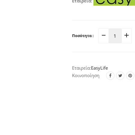
Εταιρεία:
Ποσότητα :
Πόδι
Επίπλου
Χρώμιο-
Γυαλιστ
EasyLife
Με
Ρόδα
Κοινοποίηση
6.0x6.0x
07-
014
quantity