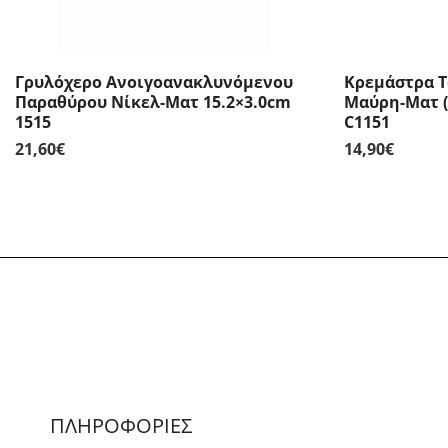
Γρυλόχερο Ανοιγοανακλυνόμενου
Κρεμάστρα Τ
Παραθύρου Νίκελ-Ματ 15.2×3.0cm
Μαύρη-Ματ (
1515
C1151
21,60
€
14,90
€
ΠΛΗΡΟΦΟΡΙΕΣ