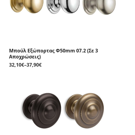
Μπούλ Εξώπορτας Φ50mm 07.2 (Σε 3
Αποχρώσεις)
32,10
€
–
37,90
€
Price
range:
32,10€
through
37,90€