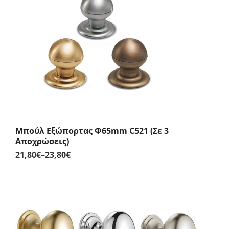
Μπούλ Εξώπορτας Φ65mm C521 (Σε 3
Αποχρώσεις)
21,80
€
–
23,80
€
Price
range:
21,80€
through
23,80€