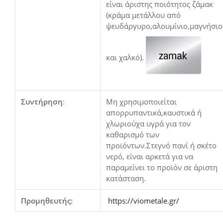
είναι άριστης ποιότητος ζάμακ
(κράμα μετάλλου από
ψευδάργυρο,αλουμίνιο,μαγνήσιο
και χαλκό).
Συντήρηση
:
Μη χρησιμοποιείται
απορρυπαντικά,καυστικά ή
χλωριούχα υγρά για τον
καθαρισμό των
προϊόντων.Στεγνό πανί ή σκέτο
νερό, είναι αρκετά για να
παραμείνει το προϊόν σε άριστη
κατάσταση.
Προμηθευτής:
https://viometale.gr/