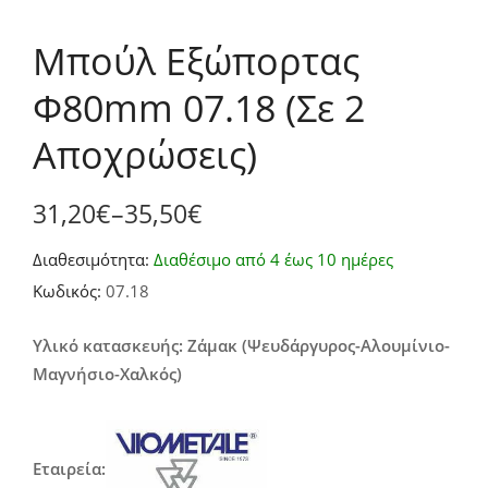
Μπούλ Εξώπορτας
Φ80mm 07.18 (Σε 2
Αποχρώσεις)
31,20
€
–
35,50
€
Price
Διαθεσιμότητα:
Διαθέσιμο από 4 έως 10 ημέρες
range:
Κωδικός:
07.18
31,20€
through
Υλικό κατασκευής: Ζάμακ (Ψευδάργυρος-Αλουμίνιο-
Μαγνήσιο-Χαλκός)
35,50€
Εταιρεία: