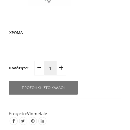
ΧΡΩΜΑ
Ποσότητα :
Μπούλ
Εξώπορτας
Φ80mm
ΠΡΟΣΘΉΚΗ ΣΤΟ ΚΑΛΆΘΙ
07.18
(Σε
2
αποχρώσεις)
Viometale
quantity