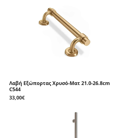
21,80€
through
23,80€
Λαβή Εξώπορτας Χρυσό-Ματ 21.0-26.8cm
C544
33,00
€