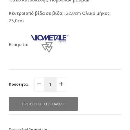
Κέντρο(από βίδα σε βίδα):
22,0cm
Ολικό μήκος:
25,0cm
Εταιρεία:
Ποσότητα :
Λαβή
Εξώπορτας
Πορσελάνη
ΠΡΟΣΘΉΚΗ ΣΤΟ ΚΑΛΆΘΙ
22.0x3.0cm
04.153
quantity
Viometale