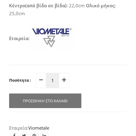
Κέντρο(από βίδα σε βίδα):
22,0cm
Ολικό μήκος:
25,0cm
Εταιρεία:
Ποσότητα :
Λαβή
Εξώπορτας
22.0x5.0cm
ΠΡΟΣΘΉΚΗ ΣΤΟ ΚΑΛΆΘΙ
04.850
quantity
Viometale