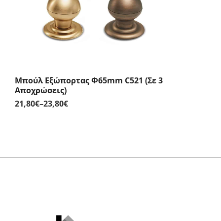
Μπούλ Εξώπορτας Φ65mm C521 (Σε 3
Αποχρώσεις)
21,80
€
–
23,80
€
Price
range:
21,80€
through
23,80€