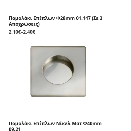
Πομολάκι Επίπλων Φ28mm 01.147 (Σε 3
Αποχρώσεις)
2,10
€
–
2,40
€
Price
range:
2,10€
through
2,40€
Πομολάκι Επίπλων Νίκελ-Ματ Φ40mm
09.21