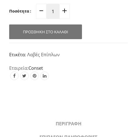
Ποσότητα :
Λαβή
Επίπλου
Χρυσό-
ΠΡΟΣΘΉΚΗ ΣΤΟ ΚΑΛΆΘΙ
Ματ
C1399
(Σε
Ετικέτα:
Λαβές Επίπλων
8
διαστασεις)
Conset
quantity
ΠΕΡΙΓΡΑΦΉ
ΕΠΙΠΛΈΟΝ ΠΛΗΡΟΦΟΡΊΕΣ