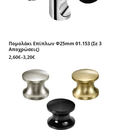
Πομολάκι Επίπλων Φ25mm 01.153 (Σε 3
Αποχρώσεις)
2,60
€
–
3,20
€
Price
range:
2,60€
through
3,20€