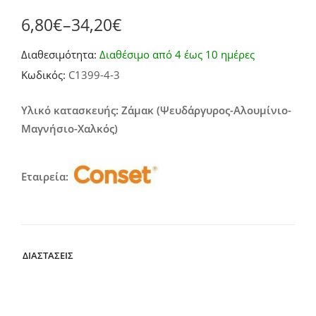
6,80
€
–
34,20
€
Price
Διαθεσιμότητα:
Διαθέσιμο από 4 έως 10 ημέρες
range:
Κωδικός:
C1399-4-3
6,80€
through
Υλικό κατασκευής: Ζάμακ (Ψευδάργυρος-Αλουμίνιο-
Μαγνήσιο-Χαλκός)
34,20€
Εταιρεία:
ΔΙΑΣΤΑΣΕΙΣ