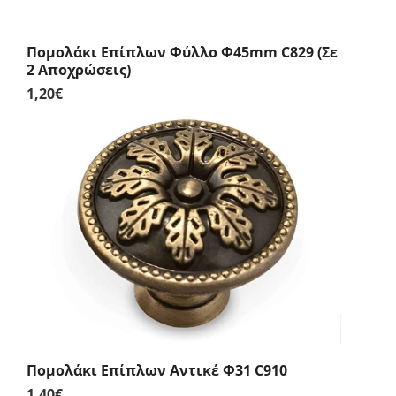
Πομολάκι Επίπλων Φύλλο Φ45mm C829 (Σε
2 Αποχρώσεις)
1,20
€
Πομολάκι Επίπλων Αντικέ Φ31 C910
1,40
€