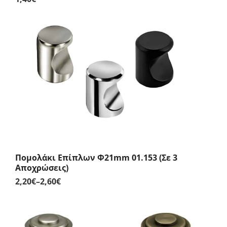
Πομολάκι Επίπλων Φ21mm 01.153 (Σε 3
Αποχρώσεις)
2,20
€
–
2,60
€
Price
range:
2,20€
through