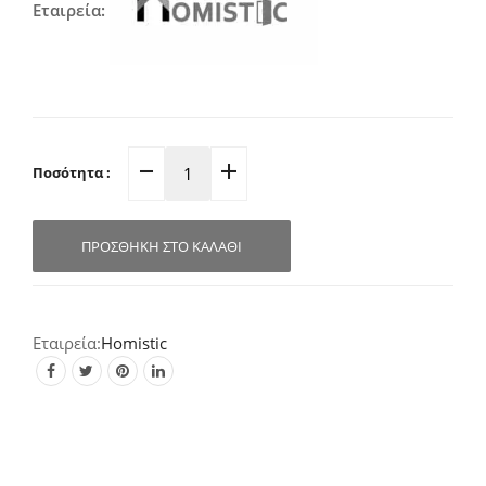
Εταιρεία:
Ποσότητα :
Λαβή
Επίπλου
Αντικέ-
ΠΡΟΣΘΉΚΗ ΣΤΟ ΚΑΛΆΘΙ
Νίκελ
Πορσελάνη
Λουλούδι
96mm
Homistic
1270
quantity