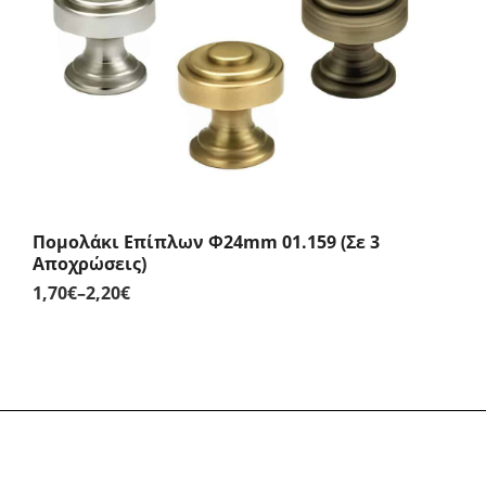
2,60€
Πομολάκι Επίπλων Φ24mm 01.159 (Σε 3
Αποχρώσεις)
1,70
€
–
2,20
€
Price
range:
1,70€
through
2,20€