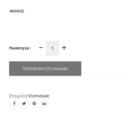
ΜΗΚΟΣ
Ποσότητα :
Κουρτινόβεργα
Χρυσό-
Ματ
ΠΡΟΣΘΉΚΗ ΣΤΟ ΚΑΛΆΘΙ
Lucifer
Riviere
Φ25mm
22.AO.88
Viometale
quantity