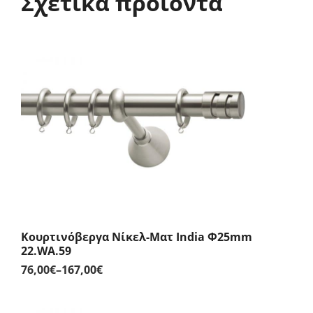
Σχετικά προϊόντα
Κουρτινόβεργα Νίκελ-Ματ India Φ25mm
22.WA.59
76,00
€
–
167,00
€
Price
range:
76,00€