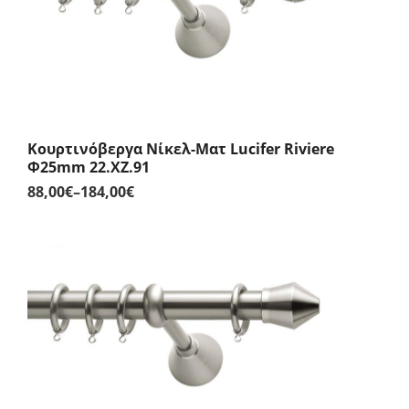
Κουρτινόβεργα Νίκελ-Ματ Lucifer Riviere
Φ25mm 22.XZ.91
88,00
€
–
184,00
€
Price
range:
88,00€
through
184,00€