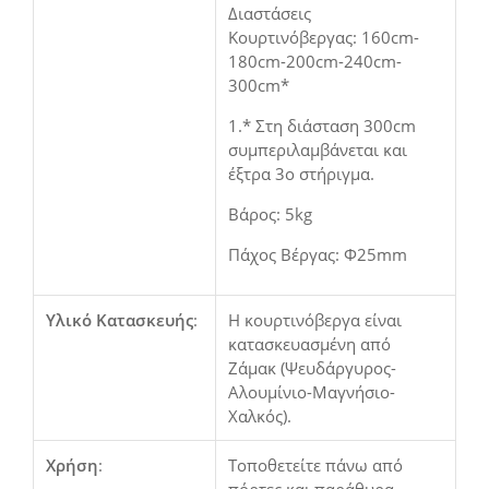
Διαστάσεις
Κουρτινόβεργας: 160cm-
180cm-200cm-240cm-
300cm*
1.* Στη διάσταση 300cm
συμπεριλαμβάνεται και
έξτρα 3ο στήριγμα.
Βάρος: 5kg
Πάχος Βέργας: Φ25mm
Υλικό Κατασκευής
:
Η κουρτινόβεργα είναι
κατασκευασμένη από
Ζάμακ (Ψευδάργυρος-
Αλουμίνιο-Μαγνήσιο-
Χαλκός).
Χρήση
:
Τοποθετείτε πάνω από
πόρτες και παράθυρα.