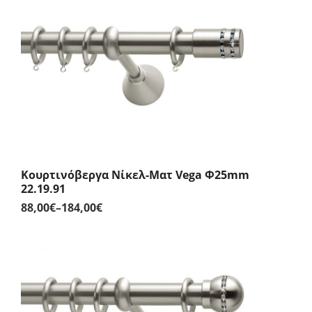
through
167,00€
Κουρτινόβεργα Νίκελ-Ματ Vega Φ25mm
22.19.91
88,00
€
–
184,00
€
Price
range:
88,00€
through
184,00€