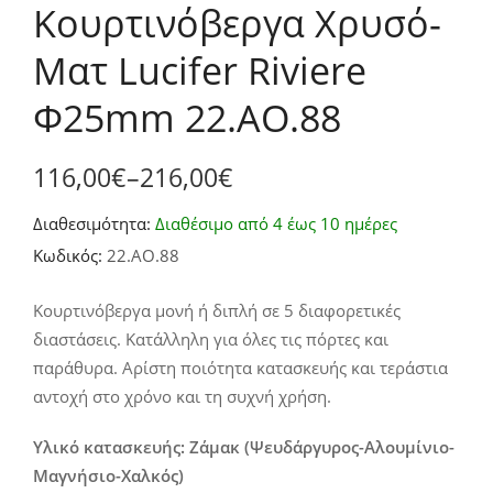
Κουρτινόβεργα Χρυσό-
Ματ Lucifer Riviere
Φ25mm 22.AO.88
116,00
€
–
216,00
€
Price
Διαθεσιμότητα:
Διαθέσιμο από 4 έως 10 ημέρες
range:
Κωδικός:
22.AO.88
116,00€
through
Κουρτινόβεργα μονή ή διπλή σε 5 διαφορετικές
διαστάσεις. Κατάλληλη για όλες τις πόρτες και
216,00€
παράθυρα. Αρίστη ποιότητα κατασκευής και τεράστια
αντοχή στο χρόνο και τη συχνή χρήση.
Υλικό κατασκευής: Ζάμακ (Ψευδάργυρος-Αλουμίνιο-
Μαγνήσιο-Χαλκός)