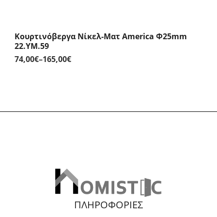
Κουρτινόβεργα Νίκελ-Ματ America Φ25mm
22.YM.59
74,00
€
–
165,00
€
Price
range:
74,00€
through
165,00€
ΠΛΗΡΟΦΟΡΙΕΣ