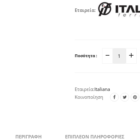
Εταιρεία:
Ποσότητα :
Κομπάσ
Με
Σύρμα
Κάτω
Italiana
Πόρτας
04-
Κοινοποίηση
09-
049
quantity
ΠΕΡΙΓΡΑΦΉ
ΕΠΙΠΛΈΟΝ ΠΛΗΡΟΦΟΡΊΕΣ