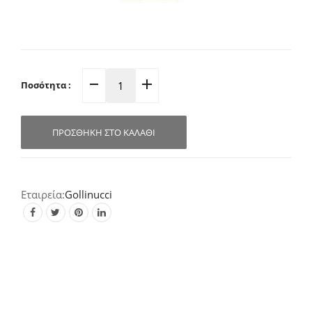
Ποσότητα :
Κάδος
Απορριμμάτων
Κουζίνας
ΠΡΟΣΘΉΚΗ ΣΤΟ ΚΑΛΆΘΙ
INOX/
Πλαστικό
Συρόμενος
Διπλός
Gollinucci
10.5L
+
10.5L
800-
40
quantity