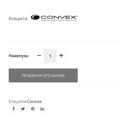
Εταιρεία:
Ποσότητα :
Γρυλόχερο
Ανοιγοανακλυνόμενου
Παραθύρου
ΠΡΟΣΘΉΚΗ ΣΤΟ ΚΑΛΆΘΙ
Νίκελ-
Ματ
15.4×3.0cm
1555
Convex
quantity