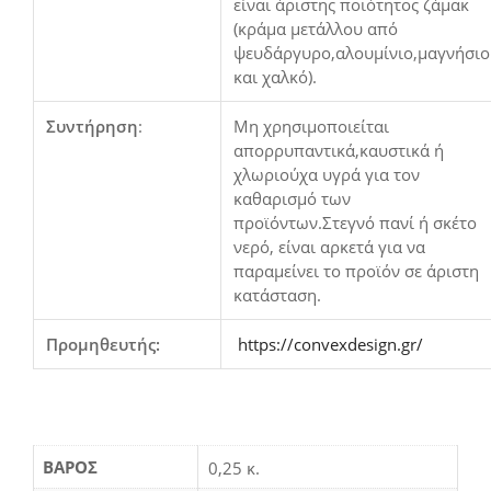
είναι άριστης ποιότητος ζάμακ
(κράμα μετάλλου από
ψευδάργυρο,αλουμίνιο,μαγνήσιο
και χαλκό).
Συντήρηση
:
Μη χρησιμοποιείται
απορρυπαντικά,καυστικά ή
χλωριούχα υγρά για τον
καθαρισμό των
προϊόντων.Στεγνό πανί ή σκέτο
νερό, είναι αρκετά για να
παραμείνει το προϊόν σε άριστη
κατάσταση.
Προμηθευτής:
https://convexdesign.gr/
ΒΆΡΟΣ
0,25 κ.