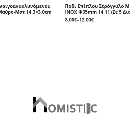
Ανοιγοανακλυνόμενου
Πόδι Επίπλου Στρόγγυλο Μ
αύρο-Ματ 14.3×3.0cm
INOX Φ35mm 14.11 (Σε 5 Δι
8,00
€
–
12,00
€
Price
range:
8,00€
through
12,00€