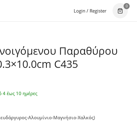
0
Login / Register
Ανοιγόμενου Παραθύρου
0.3×10.0cm C435
ό 4 έως 10 ημέρες
Ψευδάργυρος-Αλουμίνιο-Μαγνήσιο-Χαλκός)