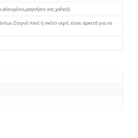
,αλουμίνιο,μαγνήσιο και χαλκό).
των.Στεγνό πανί ή σκέτο νερό, είναι αρκετά για να