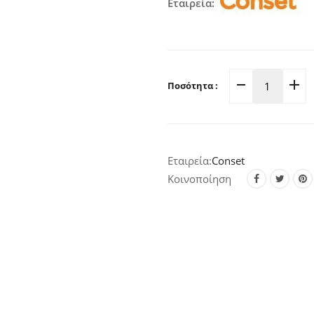
Εταιρεία:
Ποσότητα :
Γρυλόχε
Ανοιγόμ
Παραθύ
Νίκελ-
Conset
Ματ
10.3×10
Κοινοποίηση
C435
quantity